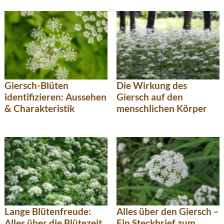
Giersch-Blüten
Die Wirkung des
identifizieren: Aussehen
Giersch auf den
& Charakteristik
menschlichen Körper
Lange Blütenfreude:
Alles über den Giersch –
Alles über die Blütezeit
Ein Steckbrief zum