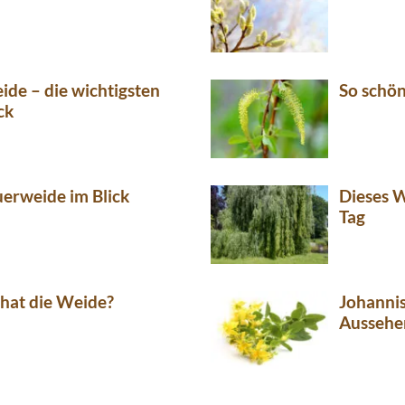
ide – die wichtigsten
So schön
ck
uerweide im Blick
Dieses W
Tag
hat die Weide?
Johannis
Aussehe