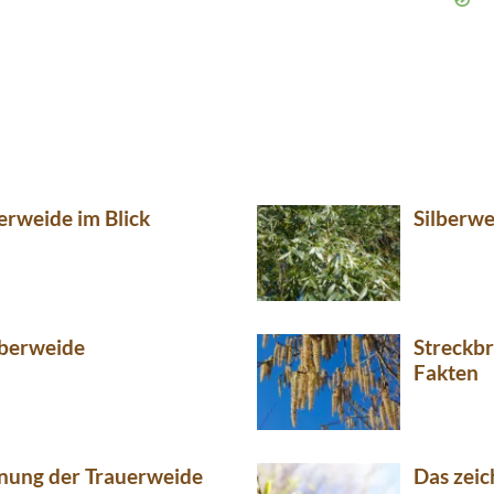
berweide im Blick
Silberwe
lberweide
Streckbr
Fakten
inung der Trauerweide
Das zeic